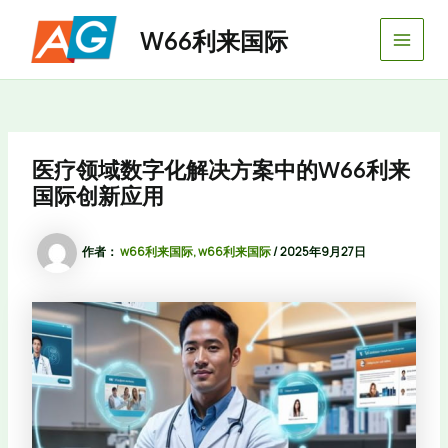
跳
Main
至
W66利来国际
内
Men
容
医疗领域数字化解决方案中的W66利来
国际创新应用
作者：
w66利来国际, w66利来国际
/
2025年9月27日