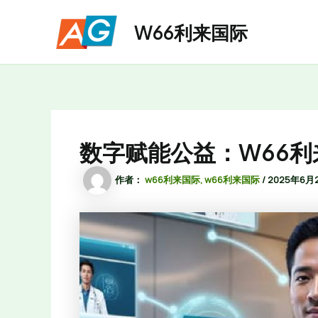
跳
至
W66利来国际
内
容
数字赋能公益：W66
作者：
w66利来国际, w66利来国际
/
2025年6月